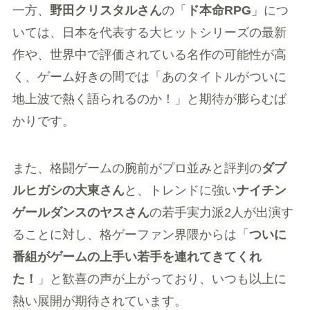
一方、
野田クリスタルさん
の「
ド本命RPG
」につ
いては、日本を代表する大ヒットシリーズの最新
作や、世界中で評価されている名作の可能性が高
く、ゲーム好きの間では「あのタイトルがついに
地上波で熱く語られるのか！」と期待が膨らむば
かりです。
また、格闘ゲームの腕前がプロ並みと評判の
ダブ
ルヒガシの大東さん
と、トレンドに強い
ナイチン
ゲールダンスのヤスさん
の若手実力派2人が出演す
ることに対し、格ゲーファン界隈からは「
ついに
番組がゲームの上手い若手を連れてきてくれ
た！
」と歓喜の声が上がっており、いつも以上に
熱い展開が期待されています。