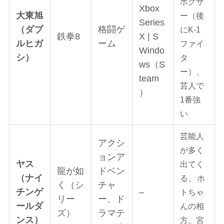
ボクサ
Xbox
大東旭
ー（後
Series
（
ダブ
格闘ゲ
にK-1
鉄拳8
X | S
ルヒガ
ーム
ファイ
Windo
シ
）
タ
ws（S
ー）、
team
芸人で
）
1番強
い
芸能人
アクシ
が多く
ョンア
ヤス
出てく
龍が如
ドベン
（
ナイ
、
る
ホ
く（シ
チャ
チンゲ
–
トちゃ
リー
ー、ド
ールダ
んの相
ズ）
ラマテ
ンス
）
方、宮