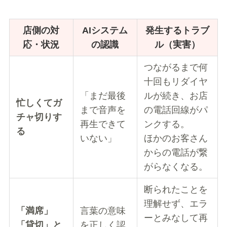
店側の対
AIシステム
発生するトラブ
応・状況
の認識
ル（実害）
つながるまで何
十回もリダイヤ
「まだ最後
ルが続き、お店
忙しくてガ
まで音声を
の電話回線がパ
チャ切りす
再生できて
ンクする。
る
いない」
ほかのお客さん
からの電話が繋
がらなくなる。
断られたことを
理解せず、エラ
「満席」
言葉の意味
ーとみなして再
「貸切」と
を正しく認