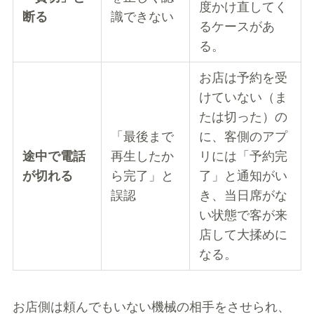
度かけ直してく
断る
識できない
るケースがあ
る。
お店は予約を受
けていない（ま
たは切った）の
「最後まで
に、客側のアプ
途中で電話
再生したか
リには「予約完
が切れる
ら完了」と
了」と通知がい
誤認
き、当日席がな
い状態で客が来
店して大揉めに
なる。
お店側は頼んでもいない機械の相手をさせられ、