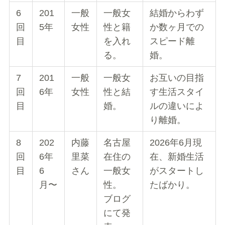
6
201
一般
一般女
結婚からわず
回
5年
女性
性と籍
か数ヶ月での
目
を入れ
スピード離
る。
婚。
7
201
一般
一般女
お互いの目指
回
6年
女性
性と結
す生活スタイ
目
婚。
ルの違いによ
り離婚。
8
202
内藤
名古屋
2026年6月現
回
6年
里菜
在住の
在、新婚生活
目
6
さん
一般女
がスタートし
月〜
性。
たばかり。
ブログ
にて発