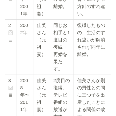
200
祖
離婚。
方針のすれ違
1年
妻）
い。
2
200
佳美
同じお
復縁したもの
回
2年
さん
相手と1
の、生活のす
目
（元
度目の
れ違いが解消
祖
復縁・
されず同年に
妻）
再婚を
離婚。
果た
す。
3
200
佳美
2度目の
佳美さんが別
回
8
さん
復縁。
の男性との間
目
年〜
（元
テレビ
に三つ子を出
201
祖
番組の
産したことに
1年
妻）
放送が
よる関係の破