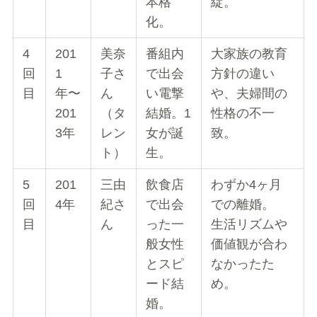
本格
綻。
化。
4
201
美奈
番組内
大家族の教育
回
1
子さ
で出会
方針の違い
目
年〜
ん
い電撃
や、夫婦間の
201
（タ
結婚。1
性格の不一
3年
レン
女が誕
致。
ト）
生。
5
201
三由
飲食店
わずか4ヶ月
回
4年
紀さ
で出会
での離婚。
目
ん
った一
生活リズムや
般女性
価値観が合わ
とスピ
なかったた
ード結
め。
婚。