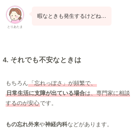
暇なときも発生するけどね…
とりあたま
4. それでも不安なときは
もちろん
「忘れっぽさ」が頻繁で、
日常生活に支障が出ている場合
は、専門家に相談
するのが安心
です。
もの忘れ外来
や
神経内科
などがあります。