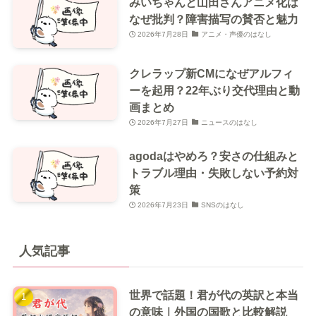
みいちゃんと山田さんアニメ化は
なぜ批判？障害描写の賛否と魅力
2026年7月28日
アニメ・声優のはなし
クレラップ新CMになぜアルフィ
ーを起用？22年ぶり交代理由と動
画まとめ
2026年7月27日
ニュースのはなし
agodaはやめろ？安さの仕組みと
トラブル理由・失敗しない予約対
策
2026年7月23日
SNSのはなし
人気記事
世界で話題！君が代の英訳と本当
の意味｜外国の国歌と比較解説