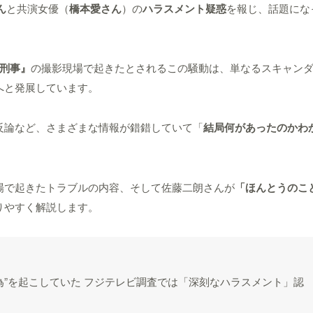
ん
と共演女優（
橋本愛さん
）の
ハラスメント疑惑
を報じ、話題にな
刑事』
の撮影現場で起きたとされるこの騒動は、単なるスキャン
へと発展しています。
反論など、さまざまな情報が錯錯していて「
結局何があったのかわ
場で起きたトラブルの内容、そして佐藤二朗さんが
「ほんとうのこ
りやすく解説します。
行為”を起こしていた フジテレビ調査では「深刻なハラスメント」認