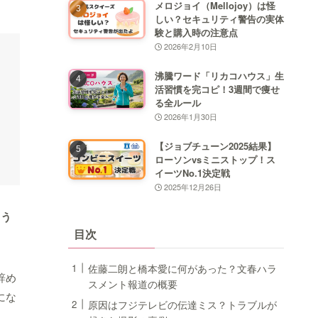
メロジョイ（Mellojoy）は怪
しい？セキュリティ警告の実体
験と購入時の注意点
2026年2月10日
沸騰ワード「リカコハウス」生
活習慣を完コピ！3週間で痩せ
る全ルール
2026年1月30日
【ジョブチューン2025結果】
ローソンvsミニストップ！ス
イーツNo.1決定戦
2025年12月26日
もう
目次
佐藤二朗と橋本愛に何があった？文春ハラ
辞め
スメント報道の概要
にな
原因はフジテレビの伝達ミス？トラブルが