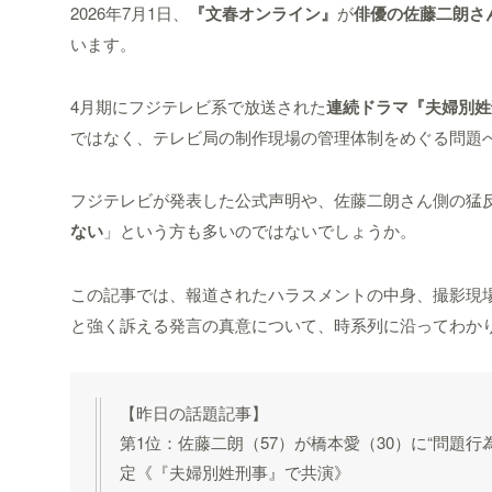
2026年7月1日、
『文春オンライン』
が
俳優の佐藤二朗さ
います。
4月期にフジテレビ系で放送された
連続ドラマ『夫婦別姓
ではなく、テレビ局の制作現場の管理体制をめぐる問題
フジテレビが発表した公式声明や、佐藤二朗さん側の猛
ない
」という方も多いのではないでしょうか。
この記事では、報道されたハラスメントの中身、撮影現
と強く訴える発言の真意について、時系列に沿ってわか
【昨日の話題記事】
第1位：佐藤二朗（57）が橋本愛（30）に“問題
定《『夫婦別姓刑事』で共演》