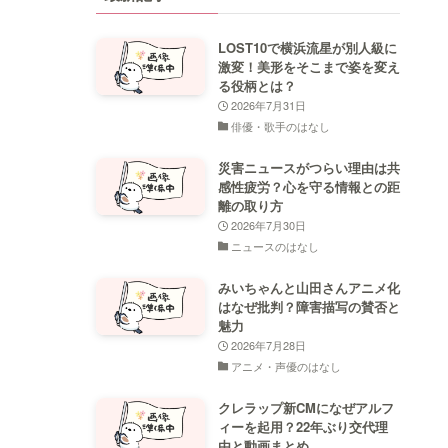
LOST10で横浜流星が別人級に
激変！美形をそこまで姿を変え
る役柄とは？
2026年7月31日
俳優・歌手のはなし
災害ニュースがつらい理由は共
感性疲労？心を守る情報との距
離の取り方
2026年7月30日
ニュースのはなし
みいちゃんと山田さんアニメ化
はなぜ批判？障害描写の賛否と
魅力
2026年7月28日
アニメ・声優のはなし
クレラップ新CMになぜアルフ
ィーを起用？22年ぶり交代理
由と動画まとめ