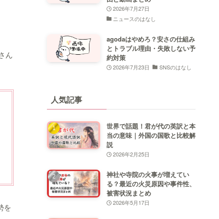
2026年7月27日
ニュースのはなし
agodaはやめろ？安さの仕組み
とトラブル理由・失敗しない予
さん
約対策
。
2026年7月23日
SNSのはなし
人気記事
世界で話題！君が代の英訳と本
当の意味｜外国の国歌と比較解
説
2026年2月25日
神社や寺院の火事が増えてい
る？最近の火災原因や事件性、
被害状況まとめ
2026年5月17日
勢を