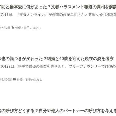
二朗と橋本愛に何があった？文春ハラスメント報道の真相を解
6年7月1日、『文春オンライン』が俳優の佐藤二朗さんと共演女優（橋本
6年7月2日
俳優・歌手のはなし
和也の顔つきが変わった？結婚と40歳を迎えた現在の姿を考察
6年6月29日、歌手で俳優の亀梨和也さんと、フリーアナウンサーで俳優
6年6月30日
俳優・歌手のはなし
者の呼び方どうする？自分や他人のパートナーの呼び方を考え