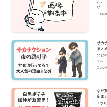
202
呼...
202
サカ
まと
201
を...
202
なぜ
応ま
ナフサ