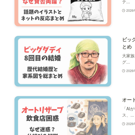
テ...
202
ビッ
とめ
大家族
グ...
202
オー
「AI
ス、...
202