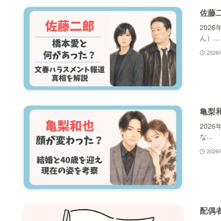
佐藤
202
ん）...
202
亀梨
202
な...
202
配偶