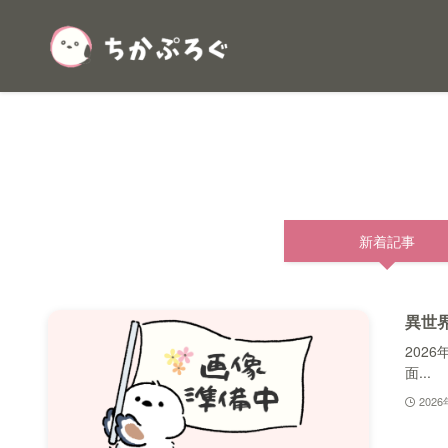
新着記事
異世
202
面...
202