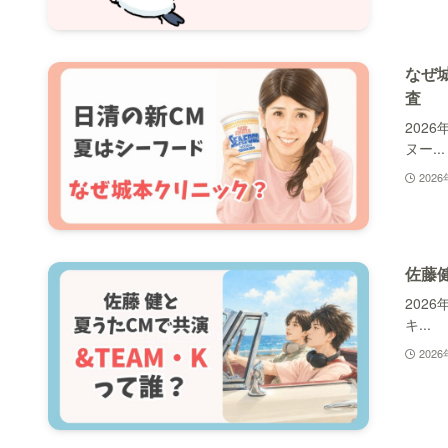
なぜ
査
202
ヌー...
202
佐藤
202
キ...
202