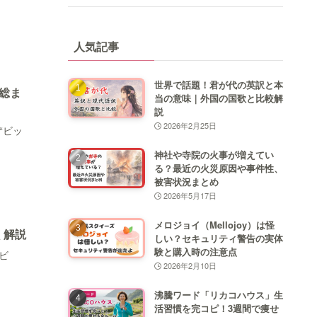
人気記事
世界で話題！君が代の英訳と本
総ま
当の意味｜外国の国歌と比較解
説
2026年2月25日
“ビッ
神社や寺院の火事が増えてい
る？最近の火災原因や事件性、
被害状況まとめ
2026年5月17日
メロジョイ（Mellojoy）は怪
く解説
しい？セキュリティ警告の実体
験と購入時の注意点
ビ
2026年2月10日
沸騰ワード「リカコハウス」生
活習慣を完コピ！3週間で痩せ