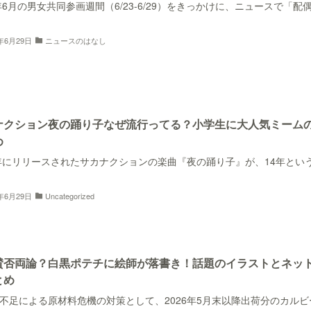
6年6月の男女共同参画週間（6/23-6/29）をきっかけに、ニュースで「配
6年6月29日
ニュースのはなし
ナクション夜の踊り子なぜ流行ってる？小学生に大人気ミーム
め
2年にリリースされたサカナクションの楽曲『夜の踊り子』が、14年とい
6年6月29日
Uncategorized
賛否両論？白黒ポテチに絵師が落書き！話題のイラストとネッ
とめ
不足による原材料危機の対策として、2026年5月末以降出荷分のカルビ