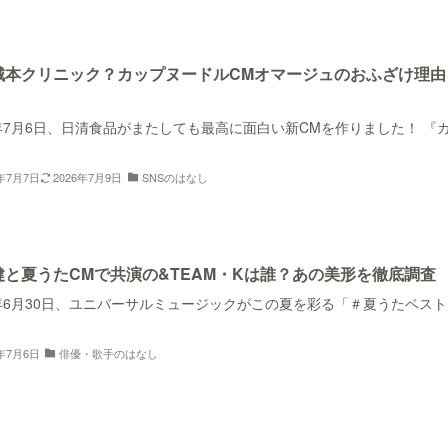
城本クリニック？カップヌードルCMオマージュのおふざけ理由
6年7月6日、日清食品がまたしても最高に面白い新CMを作りました！ 『
6年7月7日
2026年7月9日
SNSのはなし
健と夏うたCMで共演の&TEAM・Kは誰？あの美形を徹底調査
6年6月30日、ユニバーサルミュージックがこの夏を彩る「＃夏うたベスト1
6年7月6日
俳優・歌手のはなし